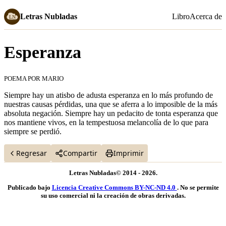
Letras Nubladas
Libro
Acerca de
Esperanza
POEMA POR MARIO
Marzo 02, 2023
Siempre hay un atisbo de adusta esperanza en lo más profundo de
nuestras causas pérdidas, una que se aferra a lo imposible de la más
absoluta negación. Siempre hay un pedacito de tonta esperanza que
nos mantiene vivos, en la tempestuosa melancolía de lo que para
siempre se perdió.
Regresar
Compartir
Imprimir
Letras Nubladas© 2014 - 2026.
Publicado bajo
Licencia Creative Commons BY-NC-ND 4.0
. No se permite
su uso comercial ni la creación de obras derivadas.