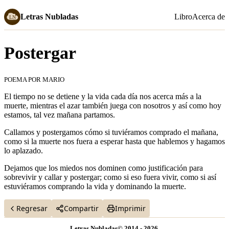
Letras Nubladas
Libro
Acerca de
Postergar
POEMA POR MARIO
Enero 28, 2021
El tiempo no se detiene y la vida cada día nos acerca más a la
muerte, mientras el azar también juega con nosotros y así como hoy
estamos, tal vez mañana partamos.
Callamos y postergamos cómo si tuviéramos comprado el mañana,
como si la muerte nos fuera a esperar hasta que hablemos y hagamos
lo aplazado.
Dejamos que los miedos nos dominen como justificación para
sobrevivir y callar y postergar; como si eso fuera vivir, como si así
estuviéramos comprando la vida y dominando la muerte.
Regresar
Compartir
Imprimir
Letras Nubladas© 2014 - 2026.